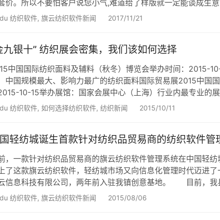
套价。所以不要怕客户说您小气,难道给了样版就一定能谈成生
样品，您首先要详细了解对方相关资料，验明身份。 1、要求
idu 纺织软件
,
旗云纺织软件新闻
2017/11/21
对方公司的信签。 2、如果对方是通过“贸易通”与您取得联
金九银十” 纺织展会密集，我们该如何选择
015中国国际纺织面料及辅料（秋冬）博览会举办时间：2015-10-
）中国规模最大、影响力最广的纺织面料国际贸易展2015中国国际
2015-10-15举办展馆：国家会展中心（上海）行业内最专业的
装展览会举办时间：2015-10-23—2015-10-25举办展馆
idu 纺织软件
,
如何选择纺织软件
,
纺织新闻
2015/10/11
国轻纺城诞生首款针对纺织品贸易商的纺织软件管
前，一款针对纺织品贸易商的旗云纺织软件管理系统在中国轻纺
上了这款旗云纺织软件，轻纺城市场又向信息化管理时代迈进了
云信息科技有限公司，两年前入驻我镇创意基地。 目前，我
，虽然生意做得很大，年销售过亿元，但却一直用原始的手工笔
idu 纺织软件
,
旗云纺织软件新闻
2015/08/06
以几家企业为样本，与这些企业负责人多次探讨，深入研究纺织