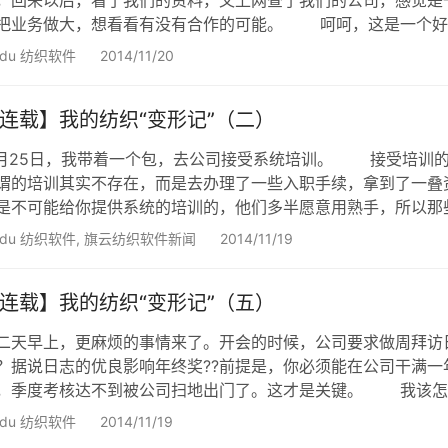
，回来以后，看了我们的资料，又上网查了我们的公司，感觉是
把业务做大，想看看有没有合作的可能。 呵呵，这是一个好
告就出发了。 开车近两个小时，赶到客户那里。第一次见到
idu 纺织软件
2014/11/20
是纺织行业的新手，但是在其他领域和客户打交道也快10年了。
连载】我的纺织“变形记”（二）
1月25日，我带着一个包，去公司接受系统培训。 接受培训
谓的培训其实不存在，而是去办理了一些入职手续，拿到了一叠
是不可能给你提供系统的培训的，他们多半愿意用熟手，所以那
切不能靠别人，只能靠自己自学和感悟。 第二天，我就开着
idu 纺织软件
,
旗云纺织软件新闻
2014/11/19
期的见习期，我的兄弟陪我去进行陌生拜访，开发新客户。 
连载】我的纺织“变形记”（五）
二天早上，更麻烦的事情来了。开会的时候，公司要求做周拜访
？据说日志的优良影响年终奖??前提是，你必须能在公司干满
，季度考核达不到被公司扫地出门了。这才是关键。 我该怎
有退路。 会后，我找同事拿来了他们之前的报表格式，依样
idu 纺织软件
2014/11/19
料整理出来。??他们都是每天写日志，然后汇总的，而我不知道