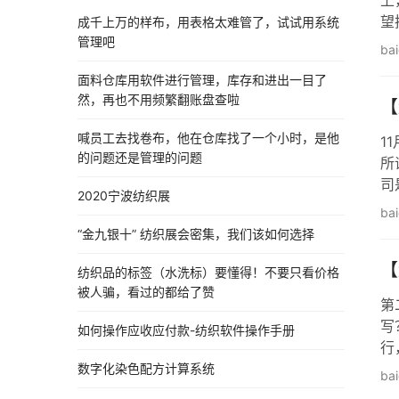
上
望
成千上万的样布，用表格太难管了，试试用系统
报
管理吧
ba
我
面料仓库用软件进行管理，库存和进出一目了
然，再也不用频繁翻账盘查啦
【
喊员工去找卷布，他在仓库找了一个小时，是他
1
的问题还是管理的问题
所
司
2020宁波纺织展
一
ba
星
“金九银十” 纺织展会密集，我们该如何选择
【
纺织品的标签（水洗标）要懂得！不要只看价格
被人骗，看过的都给了赞
第
写
如何操作应收应付款-纺织软件操作手册
行
没
数字化染色配方计算系统
ba
资