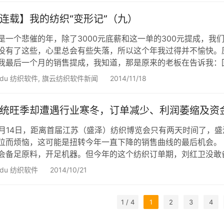
连载】我的纺织“变形记”（九）
是一个悲催的年，除了3000元底薪和这一单的300元提成，
没有了这些，心里总会有些失落，所以这个年我过得并不愉快。原
我最后一个月的销售提成，我知道，那是原来的老板在告诉我
以回头么？？ 年后，我学会了自己琢磨。有一天我在想，如
idu 纺织软件
,
旗云纺织软件新闻
2014/11/18
错的产品，我会不会机会更多一些呢？ 于是我想到了电话销
统旺季却遭遇行业寒冬，订单减少、利润萎缩及资
0月14日，距离首届江苏（盛泽）纺织博览会只有两天时间了，
位而烦恼，这可能是扭转今年一直下降的销售曲线的最后机会
会备足原料，开足机器。但今年的这个纺织订单期，刘红卫没敢
荷运转时的紧张场面。 “家纺面料的传统旺季一般从9月下旬
idu 纺织软件
2014/10/21
要的变化还是在价格和利润方面。”刘红卫经营的织造企业主营
1 / 4
1
2
3
4