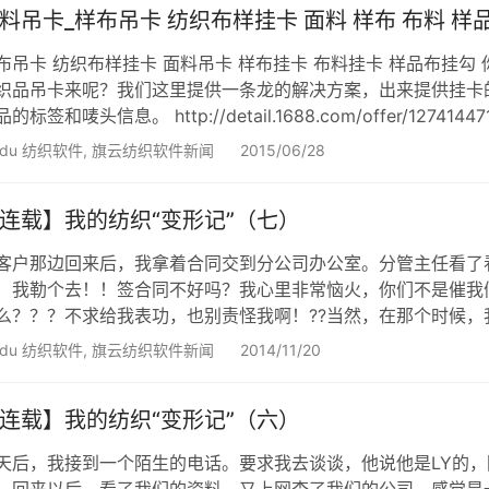
料吊卡_样布吊卡 纺织布样挂卡 面料 样布 布料 样
布吊卡 纺织布样挂卡 面料吊卡 样布挂卡 布料挂卡 样品布挂
织品吊卡来呢？我们这里提供一条龙的解决方案，出来提供挂卡
品的标签和唛头信息。 http://detail.1688.com/offer/12
布吊卡软件，纺织品样品管理软件请访问下面链接。 http://www.fzerp
idu 纺织软件
,
旗云纺织软件新闻
2015/06/28
连载】我的纺织“变形记”（七）
客户那边回来后，我拿着合同交到分公司办公室。分管主任看了
勒个去！！签合同不好吗？我心里非常恼火，你们不是催我们
么？？？不求给我表功，也别责怪我啊！??当然，在那个时候
的样子。 还好，我们老总进来了，他跟我说，我们公司虽然
idu 纺织软件
,
旗云纺织软件新闻
2014/11/20
于这种生产能力不强，之前没做过类似产品的客户，一般不考虑
连载】我的纺织“变形记”（六）
天后，我接到一个陌生的电话。要求我去谈谈，他说他是LY的