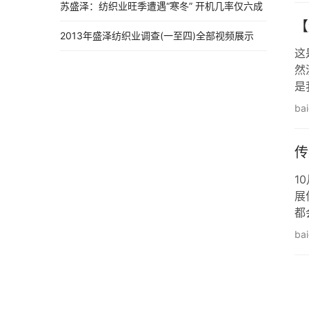
苏盛泽：纺织业旺季遭遇“寒冬” 开机几率仅六成
【
2013年盛泽纺织业调查(一至四)全部视频展示
这
然
是
可
ba
不
传
1
展
都
负
ba
主