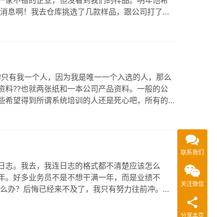
一家不错的企业，但没看到我们的样品。明年他希
消息啊！我去仓库挑选了几款样品，跟公司打了个
了他。他大约40多岁，看起来很精明的样子。虽然
而且近10天来我每天都在…
的只有我一个人，因为我是唯一一个入选的人，那么
资料??也就两张纸和一本公司产品资料。一般的公
些希望得到所谓系统培训的人还是死心吧，所有的
我的车去我的地盘洽谈客户了。当然，惯例是一个
怀着新鲜的感觉，我们出…
联系我们
日志。我去，我连日志的格式都不清楚应该怎么
一年。好多业务员不是不想干满一年，而是业绩不
关注微信
么办？后悔已经来不及了，我只有努力往前冲。我
画葫芦地做了报表。做了一整天，才把42个客户的
，也没人告诉我。幸好我当时在…
分享本页