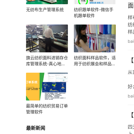
面
无纺布生产管理系统
纺织跟单软件-微信手
机跟单软件
样
纺
样
样
ba
旗云纺织面料进销存仓
纺织面料样品软件，适
【
库管理系统-真心地管
用于纺织展会和样品展
理好每一卷布
厅
从
我
好
异
ba
对
最简单的纺织贸易订单
管理软件
【
四
最新新闻