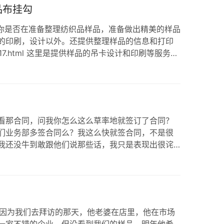
品布挂勾
勾 你是否在准备整理纺织品样品，准备做出精美的样品
的印刷，设计以外。还提供整理样品的信息和打印
74144717.html 这里是提供样品的吊卡设计和印刷等服务。
.net/products/barc…
看那合同，问我你怎么这么草率地就签订了合同？
业务部多签合同么？我这么快就签合同，不是很
，我还没牛到敢跟他们说那些话，我只是表现出很诧
一直在开发客户，但是，我们对客户是有要求的，
合作。因为一旦签约，在三个月…
，因为我们去拜访的那天，他老婆在店里，他在市场