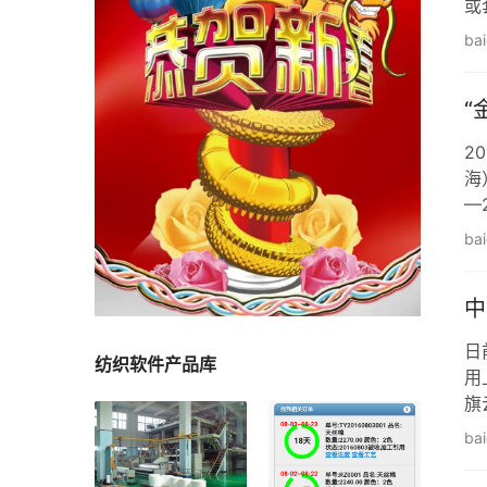
或
求
ba
中
“
2
海
—
女
ba
中
日
纺织软件产品库
用
旗
户
ba
司