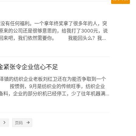
我们没有任何福利。一个拿年终奖拿了很多年的人，突
来的公司还是很够意思的，给我打了3000元，说
：回来吧，我们依然需要你。 我能回头么？我还
果我能全面地、大范围地通知我的客户，我这里有
售，为了电话销售，…
金紧张令企业信心不足
盛泽镇的纺织企业老板刘红卫还在为能否争取到一个
。 按惯例，9月是纺织业的传统旺季，纺织企业
备料，企业的部分织机已经停工，少了往年机器满
开始，但到目前订单还很少。与去年同期相比，最
家纺类面料。作为产业链的…