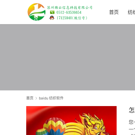
首页
纺
首页
baidu 纺织软件
怎
您
一