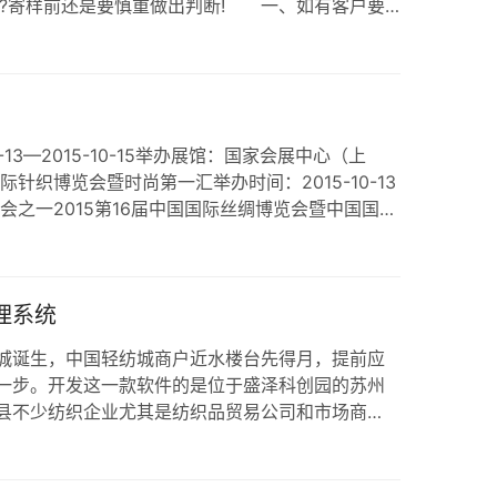
意?寄样前还是要慎重做出判断! 一、如有客户要
对方传真公司资料、公司营业执照，并注意传真件
系，并要求您寄样…
13—2015-10-15举办展馆：国家会展中心（上
针织博览会暨时尚第一汇举办时间：2015-10-13
展会之一2015第16届中国国际丝绸博览会暨中国国际
：浙江世贸国际展览中心国内最专业的展会…
理系统
城诞生，中国轻纺城商户近水楼台先得月，提前应
一步。开发这一款软件的是位于盛泽科创园的苏州
县不少纺织企业尤其是纺织品贸易公司和市场商
记方式管理企业业务。去年6月始，旗云科技有限公
品贸易商的经营模式，于前不久，正式…