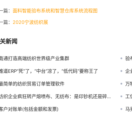
一篇：
面料智能验布系统和智慧仓库系统流程图
一篇：
2020宁波纺织展
关新闻
南通打造高端纺织世界级产业集群
验
难道ERP“死”了，“中台”凉了，“低代码”要称王了
企
最简单的纺织贸易订单管理软件
万物
纺织企业疯狂转产熔喷布、无纺布：是印钞机还是碎钞机？
工
客户对账单(包括金额和发票)
马