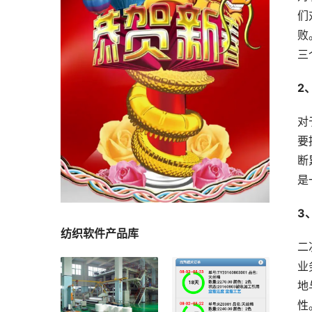
们
败
三
2
对
要
断
是
3
纺织软件产品库
二
业
地
性