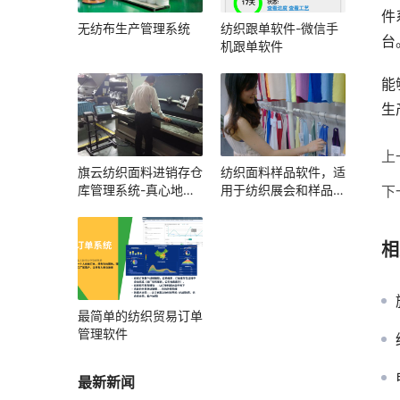
件
无纺布生产管理系统
纺织跟单软件-微信手
台
机跟单软件
能
生
上
旗云纺织面料进销存仓
纺织面料样品软件，适
库管理系统-真心地管
用于纺织展会和样品展
下
理好每一卷布
厅
相
最简单的纺织贸易订单
管理软件
最新新闻