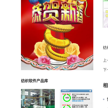
纺
上
下
纺织软件产品库
相