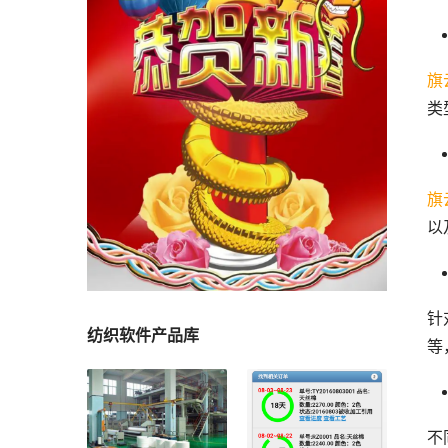
旗
类
旗
以
针
纺织软件产品库
等
不