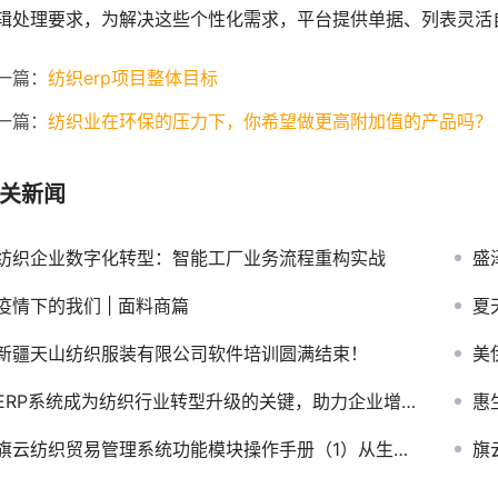
辑处理要求，为解决这些个性化需求，平台提供单据、列表灵活
一篇：
纺织erp项目整体目标
一篇：
纺织业在环保的压力下，你希望做更高附加值的产品吗？
关新闻
纺织企业数字化转型：智能工厂业务流程重构实战
盛
疫情下的我们 | 面料商篇
夏
新疆天山纺织服装有限公司软件培训圆满结束！
美
ERP系统成为纺织行业转型升级的关键，助力企业增效提速
惠
旗云纺织贸易管理系统功能模块操作手册（1）从生产订单到白坯、色坯购入操作流程
旗