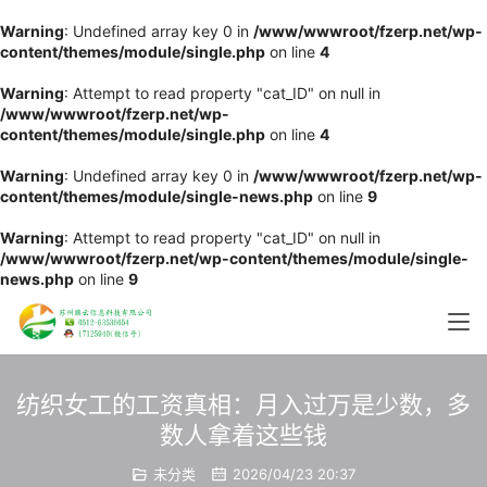
Warning
: Undefined array key 0 in
/www/wwwroot/fzerp.net/wp-
content/themes/module/single.php
on line
4
Warning
: Attempt to read property "cat_ID" on null in
/www/wwwroot/fzerp.net/wp-
content/themes/module/single.php
on line
4
Warning
: Undefined array key 0 in
/www/wwwroot/fzerp.net/wp-
content/themes/module/single-news.php
on line
9
Warning
: Attempt to read property "cat_ID" on null in
/www/wwwroot/fzerp.net/wp-content/themes/module/single-
news.php
on line
9
纺织女工的工资真相：月入过万是少数，多
数人拿着这些钱
未分类
2026/04/23 20:37