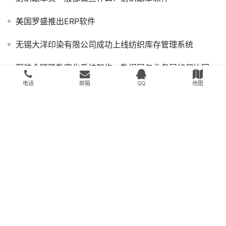
美国罗盛推出ERP软件
无锡大洋印染有限公司成功上线纺织库存管理系统
服装全链路数字化系统架构：数据层与业务层如何协同
电话
邮箱
QQ
地图
我公司是做纺织贸易这块的，有自己的门市。近期需要一款管理软件，希望大家推荐下，用友不知道怎么样？
第二届江苏（盛泽）纺博会新品面料“唱主角”
传统产业的”互联网+”机缘 和 纺织产业的缘分
吴江闽南商会（盛泽纺织）第五届理事会名单二
针对柯桥的客户推出简单版纯贸易的纺织布行管理软件