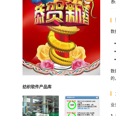
系
数
数
的
纺织软件产品库
业
1