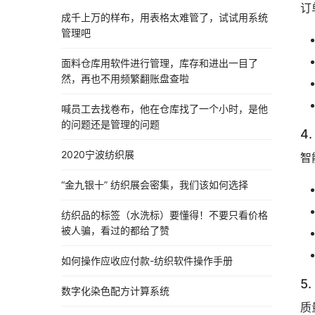
订
成千上万的样布，用表格太难管了，试试用系统
管理吧
面料仓库用软件进行管理，库存和进出一目了
然，再也不用频繁翻账盘查啦
喊员工去找卷布，他在仓库找了一个小时，是他
的问题还是管理的问题
4
2020宁波纺织展
智
“金九银十” 纺织展会密集，我们该如何选择
纺织品的标签（水洗标）要懂得！不要只看价格
被人骗，看过的都给了赞
如何操作应收应付款-纺织软件操作手册
5
数字化染色配方计算系统
质