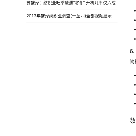
苏盛泽：纺织业旺季遭遇“寒冬” 开机几率仅六成
2013年盛泽纺织业调查(一至四)全部视频展示
6
物
数