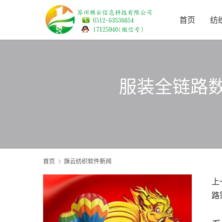
首页
纺
服装全链路
首页
旗云纺织软件新闻
上
路