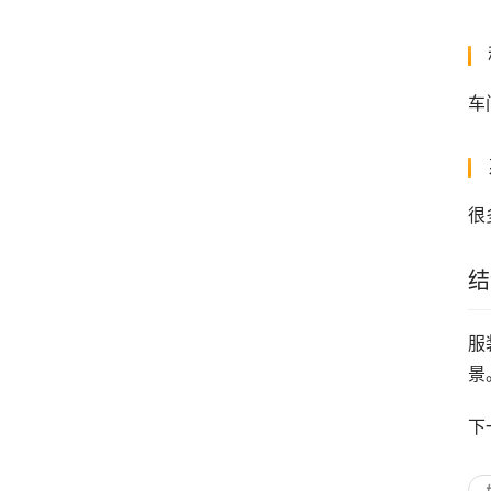
车
很
结
服
景
下