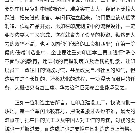
事实上，他们也不推崇这样的传说，小米、富士康、华为们
要想在印度复制中国的辉煌，难度实在太大，谨记不要搞大
跃进，把先进的设备、车间都建立起来，他们更应该从低端
制造、低端产品开始，比如在印度制造中的流程设计，一定
要多依靠人工来完成，这样就省去了设备的投资，纵然是人
力的效率不高，也可以同他们低廉的工资相匹配；在第一阶
段的低端制造业中，企业要注重对印度本土员工进行”洗心
革面”式的教育，用现代的管理制度以及金钱的刺激，让印
度员工一改往日的懒散习惯，甚至改变当地社区的风气，但
这实在是个长期的、潜移默化的过程，一项漫长而艰巨的任
务，大概也只有富士康、华为这种巨无霸企业能承受之。
正如一位制造主管所言，在印度建设工厂，找政府批一
块地，盖一个车间比较容易，把设备搬过去也不难，最大的
难点在于把中国的员工以及中国人对工作的热忱，对钱的虔
诚也一并搬过去，而这或许也是支撑中国制造的真正脊梁。