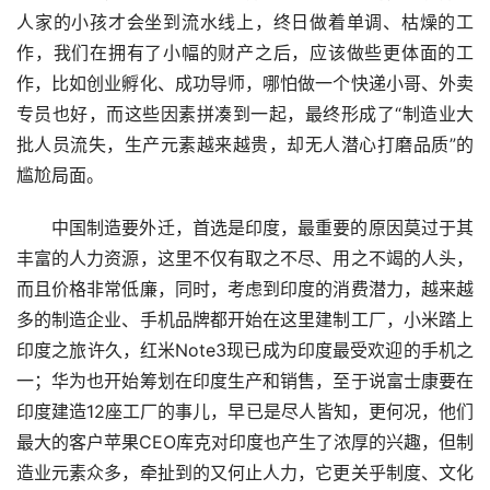
人家的小孩才会坐到流水线上，终日做着单调、枯燥的工
作，我们在拥有了小幅的财产之后，应该做些更体面的工
作，比如创业孵化、成功导师，哪怕做一个快递小哥、外卖
专员也好，而这些因素拼凑到一起，最终形成了“制造业大
批人员流失，生产元素越来越贵，却无人潜心打磨品质”的
尴尬局面。
中国制造要外迁，首选是印度，最重要的原因莫过于其
丰富的人力资源，这里不仅有取之不尽、用之不竭的人头，
而且价格非常低廉，同时，考虑到印度的消费潜力，越来越
多的制造企业、手机品牌都开始在这里建制工厂，小米踏上
印度之旅许久，红米Note3现已成为印度最受欢迎的手机之
一；华为也开始筹划在印度生产和销售，至于说富士康要在
印度建造12座工厂的事儿，早已是尽人皆知，更何况，他们
最大的客户苹果CEO库克对印度也产生了浓厚的兴趣，但制
造业元素众多，牵扯到的又何止人力，它更关乎制度、文化