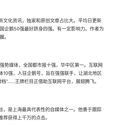
新文化资讯，独家和原创文章占比大。平均日更新
国企鹅50强最好跻身四强。有一定影响力。作者为
握。
的强势媒体，全国都市报十强，华中区第一。互联网
体10强，入驻企鹅号，旨在强强联手，让湖北地区
大牌档”……王牌栏目正借助互联网平台，展翅腾飞。
丝，是上海最具代表性的自媒体之一。他善于跟踪
推荐获得上千万的点击。