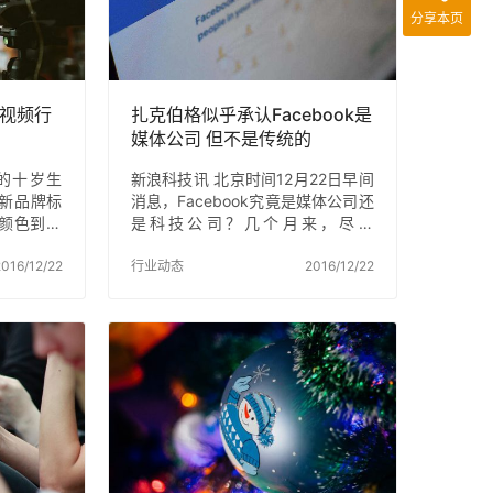
分享本页
 视频行
扎克伯格似乎承认Facebook是
媒体公司 但不是传统的
酷的十岁生
新浪科技讯 北京时间12月22日早间
新品牌标
消息，Facebook究竟是媒体公司还
，从颜色到状
是科技公司？几个月来，尽管
优酷想要有
Facebook在人们选择新闻的过程中
界很酷。”
016/12/22
扮演了越来越重要的角色，但该公
行业动态
2016/12/22
答问题的
司CEO马克·扎克伯格（Mark
台前小桌
Zuckerberg）始终坚持后者。不
小模型，在
过，他本周三稍稍调整了立场。 他
了9年的市
表示，Facebook不是一家传统的媒
、不经意
体公司或传统的科技公司。这二者
刻。就像
有很大的区别：华尔街对科技公司
节在优酷
的估值往往远高于纯媒体公司。 扎
 杨伟东喜
克伯格是在与Facebook COO雪莉·
态，恰好
桑德伯格（Sheryl Sandberg）一
年轻人，
同参加Fac…