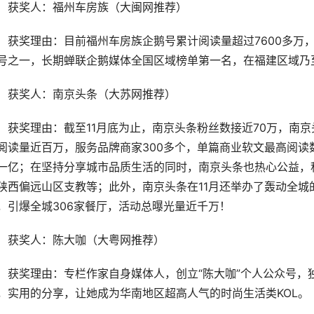
获奖人：福州车房族（大闽网推荐）
获奖理由：目前福州车房族企鹅号累计阅读量超过7600多万
号之一，长期蝉联企鹅媒体全国区域榜单第一名，在福建区域乃
获奖人：南京头条（大苏网推荐）
获奖理由：截至11月底为止，南京头条粉丝数接近70万，南京
阅读量近百万，服务品牌商家300多个，单篇商业软文最高阅读
一亿；在坚持分享城市品质生活的同时，南京头条也热心公益，积
陕西偏远山区支教等；此外，南京头条在11月还举办了轰动全城的“
，引爆全城306家餐厅，活动总曝光量近千万！
获奖人：陈大咖（大粤网推荐）
获奖理由：专栏作家自身媒体人，创立“陈大咖”个人公众号，
，实用的分享，让她成为华南地区超高人气的时尚生活类KOL。