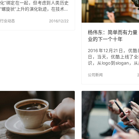
化”绑定在一起，但考虑到人类历史
“螺旋状”上升的演化轨迹，在技术进
步和文化扩散的双重推动下，这个
世界总体趋向互通互联的趋势似乎
行业动态
2016/12/22
不可违——尤其当全球化与网络相
杨伟东：简单而有力量
遇的一瞬，不同国家之间平等便捷
业的下一个十年
获取信息，低成本地有效沟通即成
一种必然。从这个意义上，全球化
2016年12月21日，优
的最大敌人之一也许是各国千百年
日，当天，优酷上线了全
来夯实的语言壁垒。 作为一门交叉
识，从logo到slogan
学科，机器翻译涉及到认知科学，
态，从视觉到内涵——“
计算机，信息论，语言学等多学
年轻心态的人看到， 这世
公司新闻
2
科，其理论路径同样经历了螺旋状
品牌焕新的沟通会上，回
上升：从最久远的“翻译备忘录”到后
间隙，杨伟东顺手摆正了
期基于规则，基于实例的机器翻
上摆着的“YOUKU”字母
译，再到被…
加入土豆之前，杨伟东做
场，很多时候，他会经意
地表现出对品牌的某种苛
这次的品牌焕新，许多细
内部已经PK了很多回合。
欢简单而有力量的少年心
文化娱乐的消费主力就是