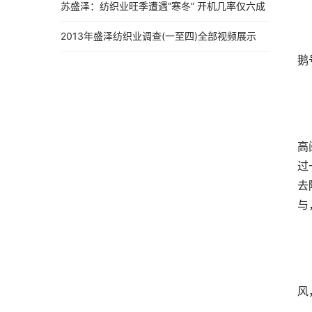
苏盛泽：纺织业旺季遭遇“寒冬” 开机几率仅六成
2013年盛泽纺织业调查(一至四)全部视频展示
鹅
高
过
去
与
风