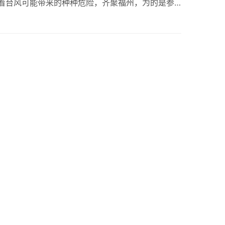
着台风可能带来的种种危险，齐聚福州，为的是参
息化改造的序幕。具有纺织行业特色的信息化虽然近
之后，各…