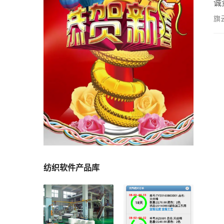
诚
加
旗
年
纺织软件产品库