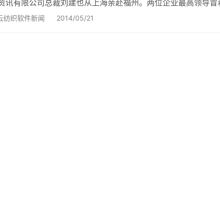
资讯有限公司总裁刘建也从上海亲赴福州。两位企业最高领导冒
嘉达纺织ERP系统项目的启动会议–由此，揭开了嘉达纺织的信
云纺织软件新闻
2014/05/21
来中国纺织行业取得了较为快速的发展，但是随着中国加入WTO