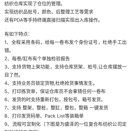
纺织仓库实现了仓位的管理。
实现纺织品批号，颜色，后整理工艺等需求
还有PDA等手持终端直接扫描实现出入库操作。
有如下特点：
1、全程采用条码，给每一卷布发个身份证号，杜绝手工出
错。
2、每卷/缸布有个单独检验报告
3、支持货物上架功能，支持仓库货架、桩号,让仓库摆放一
目了然。
4、支持业务员锁定货物,杜绝抢货事情发生。
5、打印拣货单，保证仓库员不会拿错任何一卷布
6、发货的时支持重新打包，按包号，箱号发货。
7、支持 整架，整桩，整缸，整包，整箱 一键发货
8、打印发货码单、Pack List等装箱单 
9、流程可定制化（下图是为盛泽的一位复合布纺织公司定