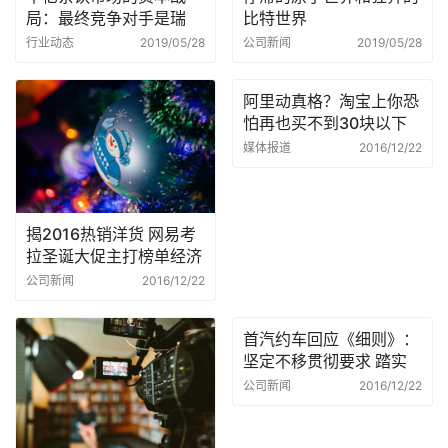
局：最终竞争对手是瑞
比特世界
幸？
行业动态
2019/05/28
公司新闻
2019/05/28
阿里动真格？淘宝上你恐
怕再也买不到30块以下
的数据线
媒体报道
2016/12/22
揭2016热销洋货 网易考
拉圣诞大促主打榜单经济
公司新闻
2016/12/22
首汽约车回应《细则》：
坚定不移贯彻要求 踏实
服务
公司新闻
2016/12/22