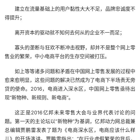
建立在流量基础上的用户黏性大大不足，品牌忠诚度不
得提升；
离开资本的驱动就不知何去何从的企业不一而足；
寡头的垄断与狂欢不断冲击视野，却并不是整个网上零
售业的繁荣，中小电商平台的生存空间被打压。
如上等等诸多问题和矛盾在中国网上零售发展的过程中
愈来愈明显，这些问题的解决已然成为了电商下半场责无旁
贷的使命。2016，电商进入深水区，中国网上零售亟待出
现“新物种、新规则、新电商”。
这正是2016亿邦未来零售大会与业界代表讨论的问
题。第一天的主论坛以“新物种”为基调，亿邦动力网总裁兼
总编辑贾鹏雷发表了题为《电商深水区，电商应该什么样
儿》的开场演讲。贾鹏雷指出：“在行业虚假繁荣的背后，