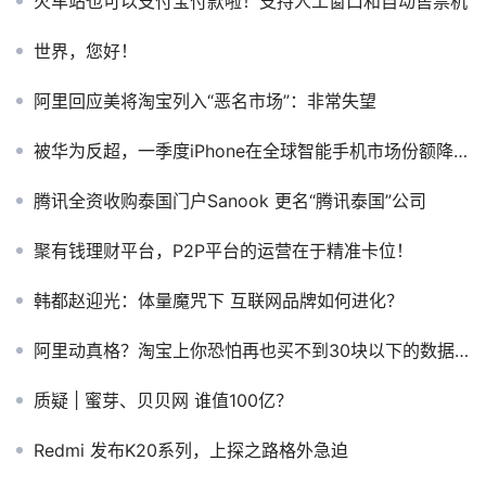
火车站也可以支付宝付款啦！支持人工窗口和自动售票机
世界，您好！
阿里回应美将淘宝列入“恶名市场”：非常失望
被华为反超，一季度iPhone在全球智能手机市场份额降至第三
腾讯全资收购泰国门户Sanook 更名“腾讯泰国”公司
聚有钱理财平台，P2P平台的运营在于精准卡位！
韩都赵迎光：体量魔咒下 互联网品牌如何进化？
阿里动真格？淘宝上你恐怕再也买不到30块以下的数据线
质疑 | 蜜芽、贝贝网 谁值100亿？
Redmi 发布K20系列，上探之路格外急迫