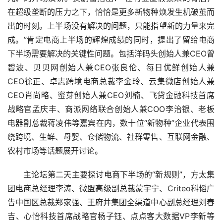
在超级垄断的压力之下，恰恰是更多新物种焕发生机破茧而
出的时刻。上半场没有解决的问题，只能指望新的力量来完
成。”肯定电商上半场的辉煌成绩的同时，提出了留给电商
下半场需要解决的关键性问题。包括洋码头创始人兼CEO曾
碧波、贝贝网创始人兼CEO张良伦、每日优鲜创始人兼
CEO徐正、卓志跨境电商总裁李金玲、云集微店创始人兼
CEO肖尚略、蜜芽创始人兼CEO刘楠、飞贷金融科技首席
战略官孟庆丰、商派网络联合创始人兼COO李治银、老板
电器副总裁蒋凌伟等嘉宾在内，数十位“新物种”企业代表围
绕跨境、生鲜、母婴、仓储物流、社群零售、互联网金融、
农村市场等话题展开讨论。
主论坛第二天主要探讨电商下半场的“新规则”，方太集
团电商总经理李涛、微盟高级副总裁蒙宇宁、Criteo科韬广
告中国区总裁郑家强、王府井集团全渠道中心副总经理刘春
吉、心怡科技首席战略官杨子钰、点点客大数据VP李新等