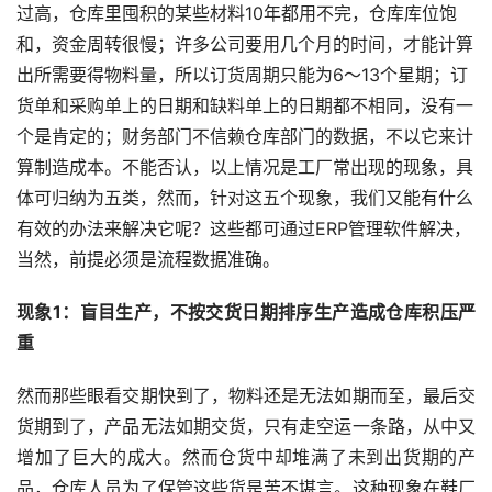
过高，仓库里囤积的某些材料10年都用不完，仓库库位饱
和，资金周转很慢；许多公司要用几个月的时间，才能计算
出所需要得物料量，所以订货周期只能为6～13个星期；订
货单和采购单上的日期和缺料单上的日期都不相同，没有一
个是肯定的；财务部门不信赖仓库部门的数据，不以它来计
算制造成本。不能否认，以上情况是工厂常出现的现象，具
体可归纳为五类，然而，针对这五个现象，我们又能有什么
有效的办法来解决它呢？这些都可通过ERP管理软件解决，
当然，前提必须是流程数据准确。
现象1：盲目生产，不按交货日期排序生产造成仓库积压严
重
然而那些眼看交期快到了，物料还是无法如期而至，最后交
货期到了，产品无法如期交货，只有走空运一条路，从中又
增加了巨大的成大。然而仓货中却堆满了未到出货期的产
品，仓库人员为了保管这些货是苦不堪言。这种现象在鞋厂