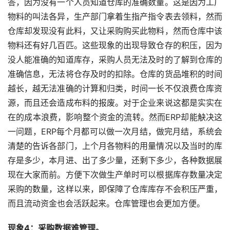
答，因为没有一个人员知道仓库的准确数量。这是因为工厂
物料的叫法各异，生产部门拿着生指产指令表去领料，然而
仓库却发现没有此料，又让采购购买此物料，然而仓库中该
物料还有好几百匹。这些现象的出现导致仓存的积压，因为
没人能准确的知道库存，采购人员无法及时的了解到仓库的
准确信息，无法将仓存及时的扣除。仓库的货品堆积的时间
越长，越无法准确的计算和归类，时间一长不仅浪费仓库资
源，而且还会造成布料的报废。对于企业来说这都是实实在
在的成本浪费，影响整个资金的流转。然而ERP却能觖决这
一问题，ERP每个月都可以做一次月结，做完月结，系统会
清楚的告诉各部门，上个月各物料的用量情况以及当时的库
存是多少，本月进、出了多少量，还剩下多少，各种数据展
现在大家而前。方便下次做生产单时可以根据库存数量决定
采购的数量，这样以来，即保障了仓库库存不会积压严重，
而且流动资金也会活跃起来。仓库管理也会更加方便。
现象4：采购数据难管理。