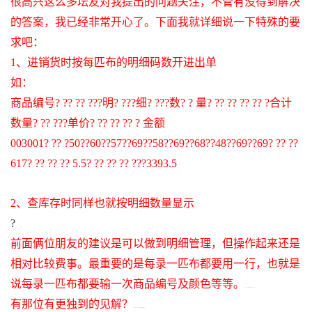
很高兴这么多坛友对我提出的问题关注，不管有没得到解决
的答案，我已经非常开心了。下面我就详细说一下特殊的要
求吧：
1
、进销货时按每匹布的明细码数开进出单
如：
商品编号
? ?? ?? ???
明
? ???
细
? ???
数
? ? 
量
? ?? ?? ?? ?? ?
合计
数量
? ?? ???
单价
? ?? ?? ?? ? 
金额
003001? ?? ?50??60??57??69??58??69??68??48??69??69? ?? ?? 
617? ?? ?? ?? 5.5? ?? ?? ?? ???3393.5
2
、查库存时同样也就按明细数量显示
?
前面俩位朋友的建议是可以做到明细管理，但操作起来还是
相对比较费事。最重要的是每录一匹布都要用一行，也就是
说每录一匹布都要输一次商品编号及颜色等等。
/ A5 S0 C- J* W0 {6 M5 _* x2 A
有那位有更独到的见解？
1 S0 d% d3 h0 L??A1 m- ]8 M) b3 q