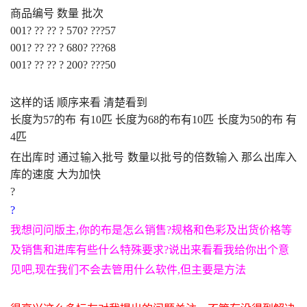
商品编号 数量 批次
001? ?? ?? ? 570? ???57
001? ?? ?? ? 680? ???68
001? ?? ?? ? 200? ???50
4 m3
 z, o, a??u) m4 H# n/ y
这样的话 顺序来看 清楚看到
长度为
57
的布 有
10
匹 长度为
68
的布有
10
匹 长度为
50
的布 有
4
匹 
– i/ m0 B7 x4 s! n* `
在出库时 通过输入批号 数量以批号的倍数输入 那么出库入
库的速度 大为加快
?
?
我想问问版主
,
你的布是怎么销售
?
规格和色彩及出货价格等
及销售和进库有些什么特殊要求
?
说出来看看我给你出个意
见吧
,
现在我们不会去管用什么软件
,
但主要是方法