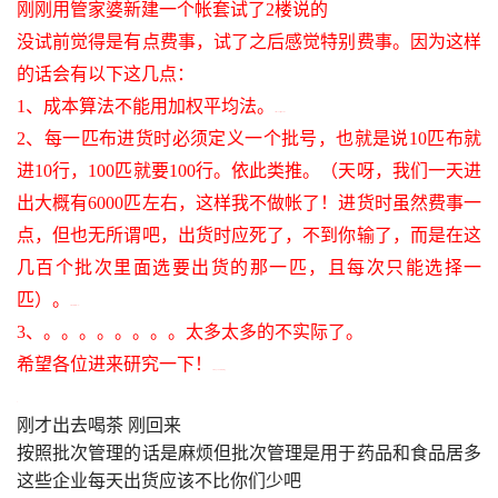
刚刚用管家婆新建一个帐套试了
2
楼说的
没试前觉得是有点费事，试了之后感觉特别费事。因为这样
的话会有以下这几点：
1
、成本算法不能用加权平均法。
3 ^. W* u5 ]’ t( y0 x$ J
2
、每一匹布进货时必须定义一个批号，也就是说
10
匹布就
进
10
行，
100
匹就要
100
行。依此类推。（天呀，我们一天进
出大概有
6000
匹左右，这样我不做帐了！进货时虽然费事一
点，但也无所谓吧，出货时应死了，不到你输了，而是在这
几百个批次里面选要出货的那一匹，且每次只能选择一
匹）。
0 ?” p9 e; F& {. ?3 ~8 ~
3
、。。。。。。。。太多太多的不实际了。
希望各位进来研究一下！
5 I# z+ q1 F# l# B, X& g
刚才出去喝茶 刚回来
按照批次管理的话是麻烦但批次管理是用于药品和食品居多 
这些企业每天出货应该不比你们少吧