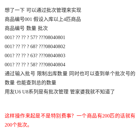
想了一下
可以通过批次管理来实现
商品编号
001 
假设入库以上
4
匹商品
商品编号
数量
批次
001? ?? ?? ? 57? ???08040801
001? ?? ?? ? 68? ???08040802
001? ?? ?? ? 63? ???08040803
001? ?? ?? ? 58? ???08040804
通过输入批号
限制出库数量
同时也可以查到单个批次号的
数量
也能查到总的数量
用友
U6 U8
系列是有批次管理
管家婆我就不知道了
‘ j: f! B( {- q4 T2 Z: P+ }0 u
这样操作来起是不是特别费事？一个商品有
200
匹的话就有
200
个批次。