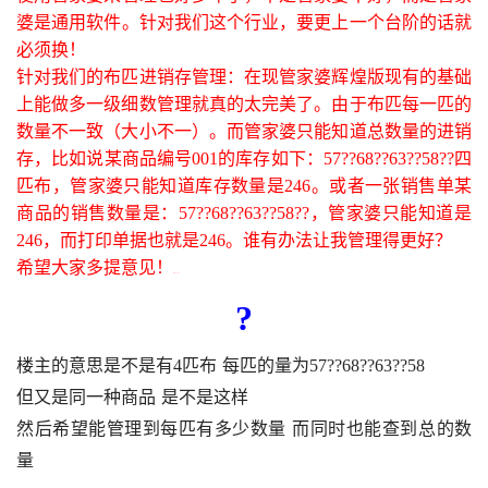
婆
是通用
软件
。针对我们这个
行业
，要更上一个台阶的话就
必须换！
针对我们的
布匹
进销存管理：在现管家婆辉煌版现有的基础
上能做多一级细数管理就真的太完美了。由于
布匹
每一匹的
数量不一致（大小不一）。而管家婆只能知道总数量的进销
存，比如说某
商品
编号
001
的库存如下：
57??68??63??58??
四
匹布，管家婆只能知道库存数量是
246
。或者一张销售单某
商品
的销售数量是：
57??68??63??58??
，管家婆只能知道是
246
，而
打印
单据也就是
246
。谁有办法让我管理得更好？
希望大家多提意见！
( B6 h2 p8 
?
楼主的意思是不是有
4
匹布
每匹的量为
57??68??63??58
但又是同一种商品
是不是这样
0 f
* y2 g- `8 s+ v
然后希望能管理到每匹有多少数量
而同时也能查到总的数
量