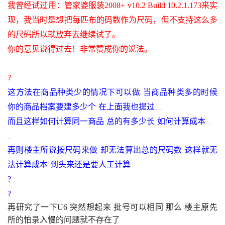
我曾经试过用：管家婆服装
2008+ v10.2 Build 10.2.1.173
来实
现，我当时是想把每匹布的码数作为尺码，但不支持这么多
的尺码所以就放弃去继续试了。
你的意见说得过去！非常赞成你的说法。
?
这方法在商品种类少的情况下可以做
当商品种类多的时候
你的商品档案要建多少个
在上面我也提过
9 d1 z, l/ L7 \$ O# @# q( @8 P
而且这样如何计算同一商品
总的有多少长
如何计算成本
4 e$ u: G??W# e1 X% @- u???: \
??p” E$ E. ^??H; c
再则楼主所说按尺码来做
却无法算出总的尺码数
这样就无
法计算成本
到头来还是要人工计算
?
?
再研究了一下
U6 
突然想起来 批号可以相同 那么 楼主原先
所的怕录入慢的问题就不存在了
( s) m1 @” R3 F4 l6 h6 T1 L