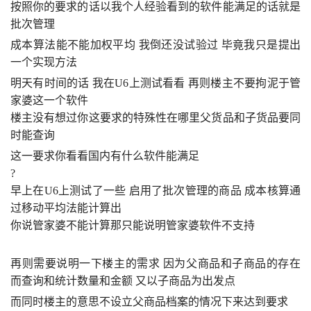
按照你的要求的话以我个人经验看到的软件能满足的话就是
批次管理
$ p+ I) j” y* m& ~??L5 G& b. n
成本算法能不能加权平均 我倒还没试验过 毕竟我只是提出
一个实现方法
0 C
4 l
% J- {. b
明天有时间的话 我在
U6
上测试看看 再则楼主不要拘泥于管
家婆这一个软件
楼主没有想过你这要求的特殊性在哪里父货品和子货品要同
时能查询
5 a
1 l
: \# w7 S) }7 x; J
这一要求你看看国内有什么软件能满足
?
早上在
U6
上测试了一些 启用了批次管理的商品 成本核算通
过移动平均法能计算出
你说管家婆不能计算那只能说明管家婆软件不支持
8 J) Q7 W9 x, y7 X( d
再则需要说明一下楼主的需求 因为父商品和子商品的存在 
而查询和统计数量和金额 又以子商品为出发点
$ \8 j, I, W” o( d
而同时楼主的意思不设立父商品档案的情况下来达到要求