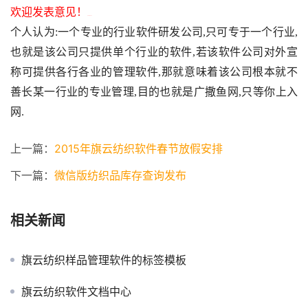
欢迎发表意见！
, S4 ?9 ]* V’ L/ t
个人认为
:
一个专业的行业软件研发公司
,
只可专于一个行业
,
也就是该公司只提供单个行业的软件
,
若该软件公司对外宣
称可提供各行各业的管理软件
,
那就意味着该公司根本就不
善长某一行业的专业管理
,
目的也就是广撒鱼网
,
只等你上入
网
.
上一篇：
2015年旗云纺织软件春节放假安排
下一篇：
微信版纺织品库存查询发布
相关新闻
旗云纺织样品管理软件的标签模板
旗云纺织软件文档中心