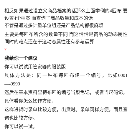
相反如果通过设立父商品档案的话那么上面举例的
4
匹布 要
设置
4
个档案 而查询子商品数量和成本的话
不管是通过多计量单位组还是产品结构都很麻烦
. {1 E/ E- I1 H% l9 a
主要是每匹布所含的数量不同 而这恰恰是商品的动态属性 
同时的难点还在于这动态属性还有参与运算
?
我给你一个建议
你可以试试用管家婆的服装版
. j” [( x0 d* I- p! f
具体方法是：同一种布每匹布建一个编号，比如
0001
—-9999
$ F5 i0 w; U% _: H4 h
然后在基本资料里把布匹的编号当颜色记，或者当尺码记，
具体看你怎么操作方便，
$ e- d/ |& R??m??z5 {( d7 x! X
这样进货时录单比较方便，出货时。录单同样方便，而且查
询也比较方便。
??W0 Q1 N; b’ v! F” ???Z+ {% s
你可以试一试。