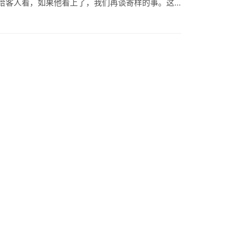
给客人看，如果他看上了，我们再谈寄样的事。这
要齐全 样品就是客户考核你和你公司的方式，所以
否完整，资料是否齐全，都可以…