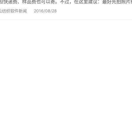
担快递费、样品费也可以寄。不过，在这里建议：最好先拍照片
就避免了很多不必要的麻烦。 寄应该这样来寄 一、样品及资料
云纺织软件新闻
2016/08/28
寄过去的不单单是一个产品，而更是你公司的形象，你的样品是