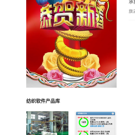
承
样
旗
你
纺织软件产品库