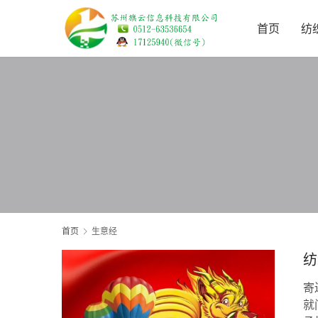
首页
纺
首页
生意经
纺
寄
就