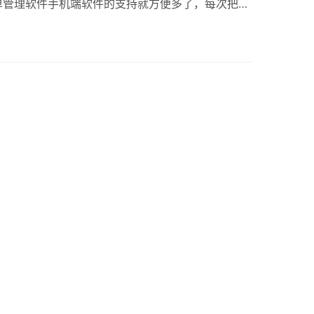
单管理软件手机端软件的支持就方便多了，每次把拿
下，输入米数码数的，直接点上传就轻松到服务器
面直接查询就可以了。也方便知道这个订单的状态已
。1.该手机端的手机可以安装在跟单员的手机，跟
的现场直接把码单通过手机拍照功能，将码单照片