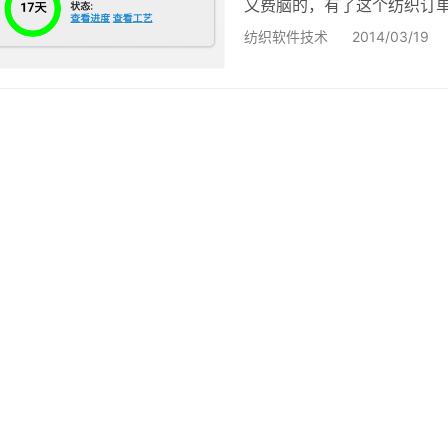
又费脑的，有了这个纺织订
回来的码单，用手机拍照一
纺织软件技术
2014/03/19
来，下次对账就直接系统里
经到那个环节，到那个工艺了
单员可以从染厂、后整理厂
发…